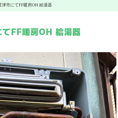
6 君津市にてFF暖房OH 給湯器
その他工事
給湯器
水道トラブル
給湯器交換
その他工事
施工事例
電気工事
にてFF暖房OH 給湯器