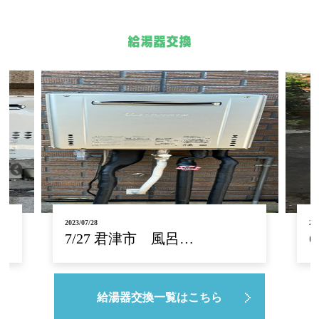
給湯器交換
2023/06/16
202
6/13 給水給湯配管…
給湯器交換一覧はこちら