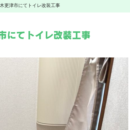
30 木更津市にてトイレ改装工事
その他工事
給湯器
水道トラブル
給湯器交換
その他工事
施工事例
電気工事
更津市にてトイレ改装工事