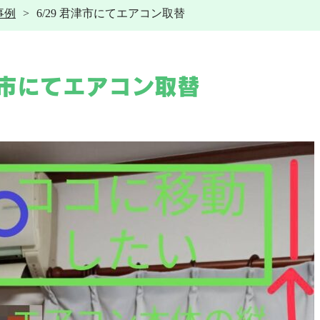
事例
6/29 君津市にてエアコン取替
その他工事
給湯器
水道トラブル
給湯器交換
その他工事
施工事例
電気工事
君津市にてエアコン取替