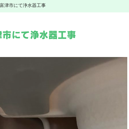
12 富津市にて浄水器工事
その他工事
給湯器
水道トラブル
給湯器交換
その他工事
施工事例
電気工事
富津市にて浄水器工事