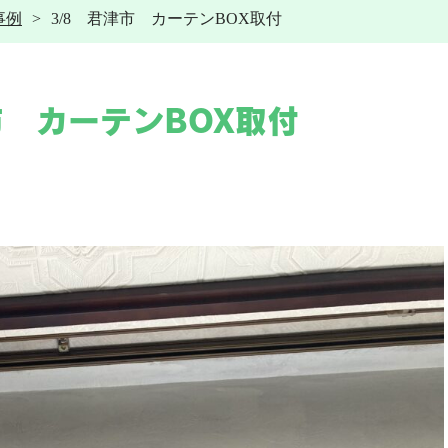
事例
3/8 君津市 カーテンBOX取付
その他工事
給湯器
水道トラブル
給湯器交換
その他工事
施工事例
電気工事
市 カーテンBOX取付