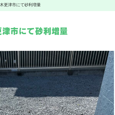
21 木更津市にて砂利増量
その他工事
給湯器
水道トラブル
給湯器交換
その他工事
施工事例
電気工事
木更津市にて砂利増量