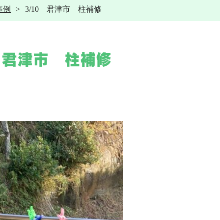
事例
3/10 君津市 柱補修
その他工事
給湯器
水道トラブル
給湯器交換
その他工事
施工事例
電気工事
0 君津市 柱補修