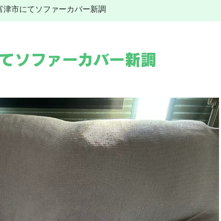
4 富津市にてソファーカバー新調
その他工事
給湯器
水道トラブル
給湯器交換
その他工事
施工事例
電気工事
市にてソファーカバー新調