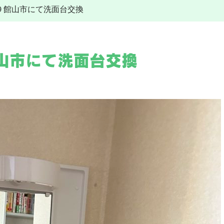
/19 館山市にて洗面台交換
その他工事
給湯器
水道トラブル
給湯器交換
その他工事
施工事例
電気工事
 館山市にて洗面台交換